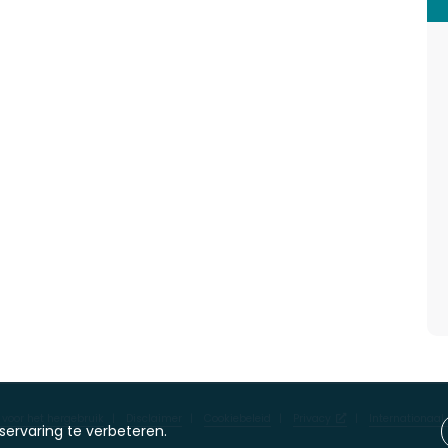
voor het hergebruik
Disclaimer
Cookiebeleid
Privacy
Internationaal
servaring te verbeteren.