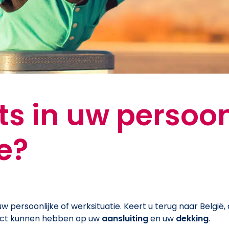
ets in uw persoon
e?
 persoonlijke of werksituatie. Keert u terug naar België, 
act kunnen hebben op uw
aansluiting
en uw
dekking
.