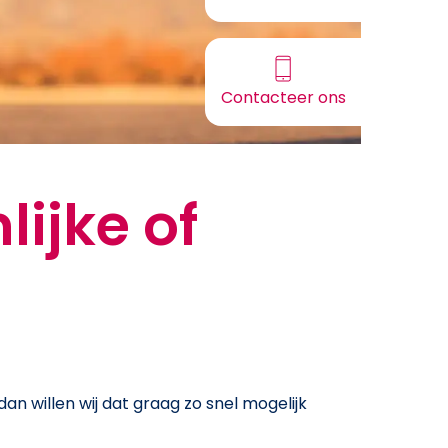
Contactee
Contacteer ons
via
onze c
lijke of
dan willen wij dat graag zo snel mogelijk