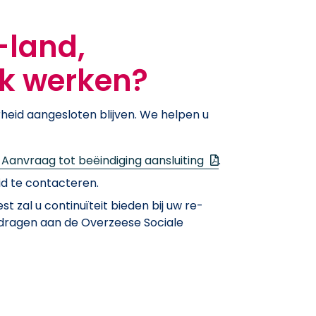
-land,
jk werken?
rheid aangesloten blijven. We helpen u
(.pdf — Nieuw venst
 Aanvraag tot beëindiging aansluiting
.
d te contacteren.
st zal u continuïteit bieden bij uw re-
ijdragen aan de Overzeese Sociale