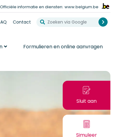
Officiële informatie en diensten:
www.belgium.be
Zoeken via Google
ew blogs
FAQ
Contact
Search
n
Formulieren en online aanvragen
Sluit aan
Als particu
Sluit aan
Simuleer
Uw pensio
Simuleer