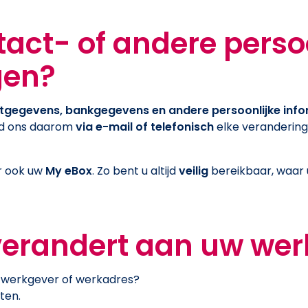
act- of andere perso
gen?
tgegevens, bankgegevens en andere persoonlijke info
eld ons daarom
via e-mail of telefonisch
elke verandering
er ook uw
My eBox
. Zo bent u altijd
veilig
bereikbaar, waar u
 verandert aan uw wer
an werkgever of werkadres?
ten.