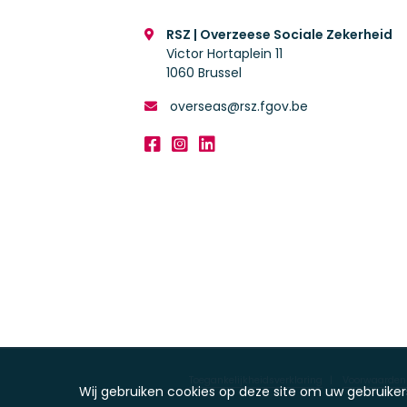
RSZ | Overzeese Sociale Zekerheid
Victor Hortaplein 11
1060
Brussel
overseas@rsz.fgov.be
Facebook
Instagram
Linked In
Toegankelijkheidsverklaring
Voorwaarden 
Wij gebruiken cookies op deze site om uw gebruiker